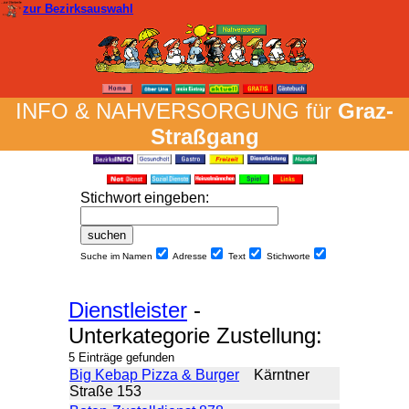
zur Bezirksauswahl
INFO & NAH­VER­SORG­UNG für
Graz-
Straßgang
Stich­wort ein­geben
:
Suche im Namen
Adresse
Text
Stich­worte
Dienstleister
-
Unterkategorie Zustellung:
5 Einträge gefunden
Big Kebap Pizza & Burger
Kärntner
Straße 153