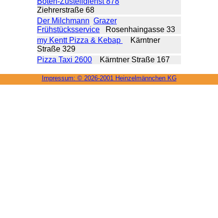
Boten-Zustelldienst 878
Ziehrerstraße 68
Der Milchmann
Grazer
Frühstücksservice
Rosenhaingasse 33
my Kentt Pizza & Kebap
Kärntner
Straße 329
Pizza Taxi 2600
Kärntner Straße 167
Impressum: ©
2026-2001 Heinzel­männchen KG