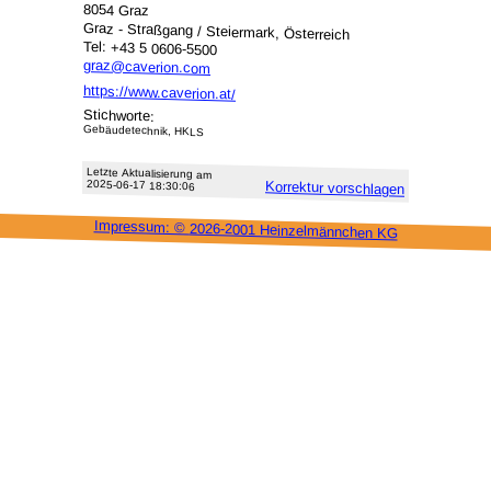
8054 Graz
Graz - Straßgang / Steiermark, Österreich
Tel: +43 5 0606-5500
graz@caverion.com
https://www.caverion.at/
Stichworte:
Gebäudetechnik, HKLS
Letzte Aktu­alisie­rung am
2025-06-17 18:30:06
Korrektur vor­schlagen
Impressum: ©
2026-2001 Heinzel­männchen KG