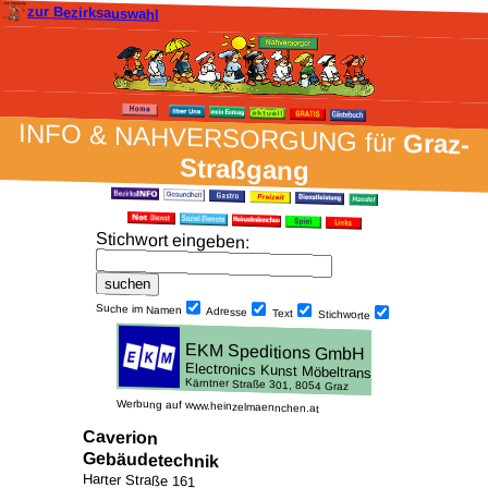
zur Bezirksauswahl
INFO & NAH­VER­SORG­UNG für
Graz-
Straßgang
Stich­wort ein­geben
:
Suche im Namen
Adresse
Text
Stich­worte
Werbung auf www.heinzelmaennchen.at
Caverion
Gebäudetechnik
Harter Straße 161