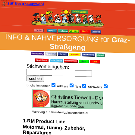
zur Bezirksauswahl
INFO & NAH­VER­SORG­UNG für
Graz-
Straßgang
Stich­wort ein­geben
:
Suche im Namen
Adresse
Text
Stich­worte
Werbung auf www.heinzelmaennchen.at
1-RM Product Line
Motorrad, Tuning, Zubehör,
Reparaturen