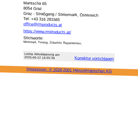
Mantscha 65
8054 Graz
Graz - Straßgang / Steiermark, Österreich
Tel: +43 316 281565
office@rmproducts.at
https://www.rmproducts.at/
Stichworte:
Motorrad, Tuning, Zubehör, Reparaturen,
Letzte Aktu­alisie­rung am
2025-06-12 19:55:39
Korrektur vor­schlagen
Impressum: ©
2026-2001 Heinzel­männchen KG