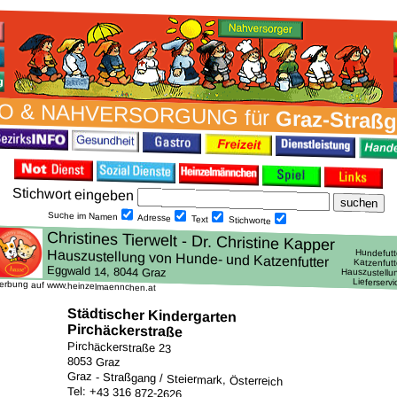
O & NAH­VER­SORG­UNG für
Graz-Straß
Stich­wort ein­geben
Suche im Namen
Adresse
Text
Stich­worte
erbung auf www.heinzelmaennchen.at
Städtischer Kindergarten
Pirchäckerstraße
Pirchäckerstraße 23
8053 Graz
Graz - Straßgang / Steiermark, Österreich
Tel: +43 316 872-2626