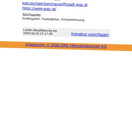
kdg.pirchaeckerstrasse@stadt.graz.at
https://www.graz.at/
Stichworte:
Kindergarten, Kindergärten, Kinderbetreuung,
Letzte Aktu­alisie­rung am
2025-06-26 12:17:49
Korrektur vor­schlagen
Impressum: ©
2026-2001 Heinzel­männchen KG