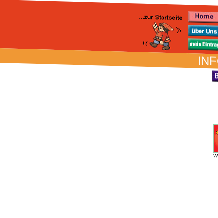
INF
W