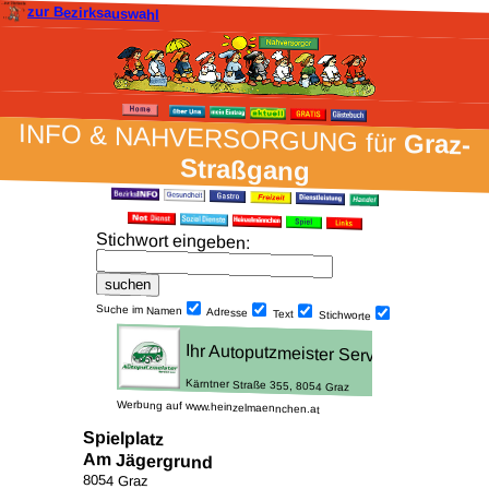
zur Bezirksauswahl
INFO & NAH­VER­SORG­UNG für
Graz-
Straßgang
Stich­wort ein­geben
:
Suche im Namen
Adresse
Text
Stich­worte
Werbung auf www.heinzelmaennchen.at
Spielplatz
Am Jägergrund
8054 Graz