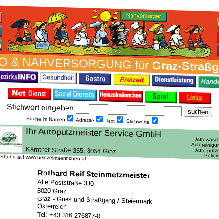
O & NAH­VER­SORG­UNG für
Graz-Straß
Stich­wort ein­geben
Suche im Namen
Adresse
Text
Stich­worte
erbung auf www.heinzelmaennchen.at
Rothard Reif Steinmetzmeister
Alte Poststraße 330
8020 Graz
Graz - Gries und Straßgang / Steiermark,
Österreich
Tel: +43 316 276877-0