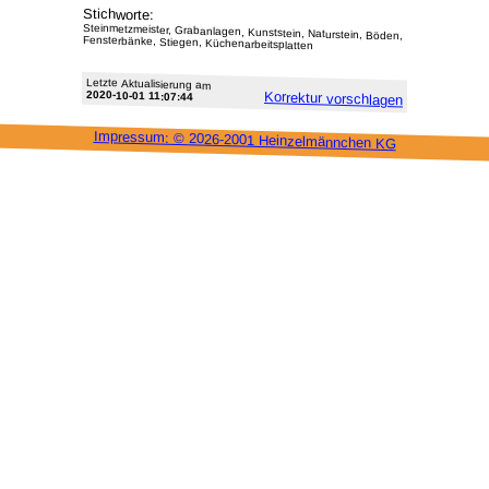
Stichworte:
Steinmetzmeister, Grabanlagen, Kunststein, Naturstein, Böden,
Fensterbänke, Stiegen, Küchenarbeitsplatten
Letzte Aktu­alisie­rung am
2020-10-01 11:07:44
Korrektur vor­schlagen
Impressum: ©
2026-2001 Heinzel­männchen KG