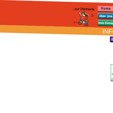
INF
W