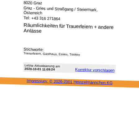
8020 Graz
Graz - Gries und Straßgang / Steiermark,
Österreich
Tel: +43 316 271864
Räumlichkeiten für Trauerfeiern + andere
Anlässe
Stichworte:
Trauerfeiern, Gasthaus, Essen, Trinken
Letzte Aktu­alisie­rung am
2020-10-01 11:09:24
Korrektur vor­schlagen
Impressum: ©
2026-2001 Heinzel­männchen KG