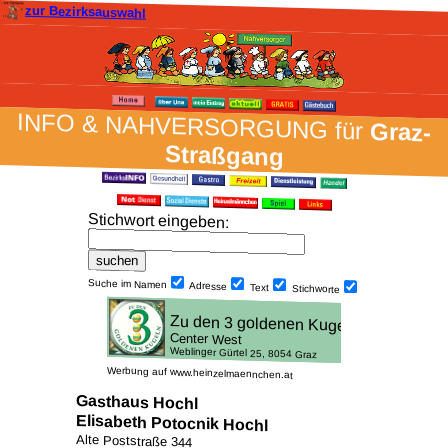
zur Bezirksauswahl
INFO & NAH­VER­SORG­UNG für
Graz-
Straßgang
Stich­wort ein­geben
:
Suche im Namen
Adresse
Text
Stich­worte
Werbung auf www.heinzelmaennchen.at
Gasthaus Hochl
Elisabeth Potocnik Hochl
Alte Poststraße 344