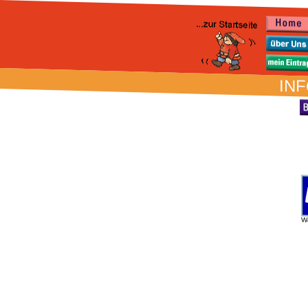
INF
W