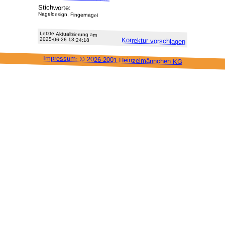
Stichworte:
Nageldesign, Fingernagel
Letzte Aktu­alisie­rung am
2025-06-26 13:24:18
Korrektur vor­schlagen
Impressum: ©
2026-2001 Heinzel­männchen KG