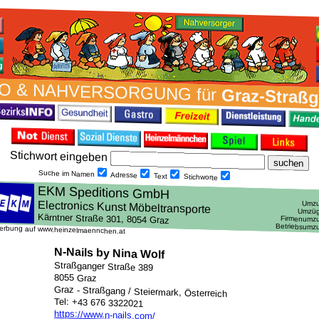
O & NAH­VER­SORG­UNG für
Graz-Straß
Stich­wort ein­geben
Suche im Namen
Adresse
Text
Stich­worte
erbung auf www.heinzelmaennchen.at
N-Nails by Nina Wolf
Straßganger Straße 389
8055 Graz
Graz - Straßgang / Steiermark, Österreich
Tel: +43 676 3322021
https://www.n-nails.com/