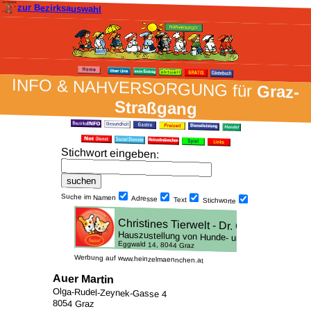
zur Bezirksauswahl
INFO & NAH­VER­SORG­UNG für
Graz-
Straßgang
Stich­wort ein­geben
:
Suche im Namen
Adresse
Text
Stich­worte
Werbung auf www.heinzelmaennchen.at
Auer Martin
Olga-Rudel-Zeynek-Gasse 4
8054 Graz