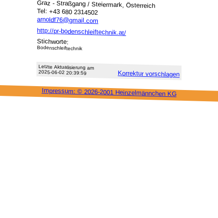
Graz - Straßgang / Steiermark, Österreich
Tel: +43 680 2314502
arnoldf76@gmail.com
http://pr-bodenschleiftechnik.at/
Stichworte:
Bodenschleiftechnik
Letzte Aktu­alisie­rung am
2025-06-02 20:39:59
Korrektur vor­schlagen
Impressum: ©
2026-2001 Heinzel­männchen KG