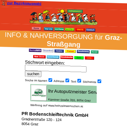
zur Bezirksauswahl
INFO & NAH­VER­SORG­UNG für
Graz-
Straßgang
Stich­wort ein­geben
:
Suche im Namen
Adresse
Text
Stich­worte
Werbung auf www.heinzelmaennchen.at
PR Bodenschleiftechnik GmbH
Gradnerstraße 120 - 124
8054 Graz