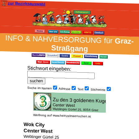
zur Bezirksauswahl
INFO & NAH­VER­SORG­UNG für
Graz-
Straßgang
Stich­wort ein­geben
:
Suche im Namen
Adresse
Text
Stich­worte
Werbung auf www.heinzelmaennchen.at
Wok City
Center West
Weblinger Gürtel 25