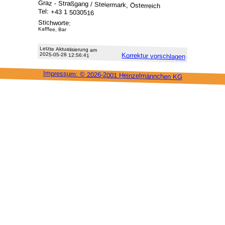
Graz - Straßgang / Steiermark, Österreich
Tel: +43 1 5030516
Stichworte:
Kafffee, Bar
Letzte Aktu­alisie­rung am
2025-05-28 12:56:41
Korrektur vor­schlagen
Impressum: ©
2026-2001 Heinzel­männchen KG