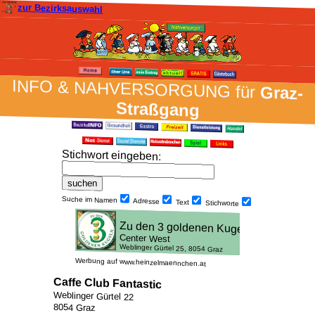
zur Bezirksauswahl
INFO & NAH­VER­SORG­UNG für
Graz-
Straßgang
Stich­wort ein­geben
:
Suche im Namen
Adresse
Text
Stich­worte
Werbung auf www.heinzelmaennchen.at
Caffe Club Fantastic
Weblinger Gürtel 22
8054 Graz