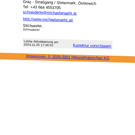
Graz - Straßgang / Steiermark, Österreich
Tel: +43 664 4553705
schneiderei@michaelanaeht.at
http://www.michaelanaeht.at/
Stichworte:
Schneiderei
Letzte Aktu­alisie­rung am
2024-11-25 17:46:52
Korrektur vor­schlagen
Impressum: ©
2026-2001 Heinzel­männchen KG