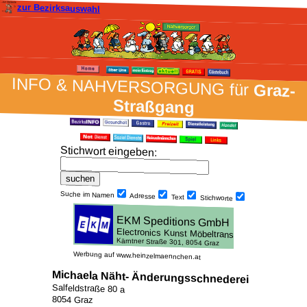
zur Bezirksauswahl
INFO & NAH­VER­SORG­UNG für
Graz-
Straßgang
Stich­wort ein­geben
:
Suche im Namen
Adresse
Text
Stich­worte
Werbung auf www.heinzelmaennchen.at
Michaela Näht- Änderungsschnederei
Salfeldstraße 80 a
8054 Graz