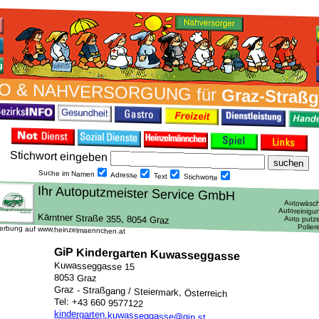
O & NAH­VER­SORG­UNG für
Graz-Straß
Stich­wort ein­geben
Suche im Namen
Adresse
Text
Stich­worte
erbung auf www.heinzelmaennchen.at
GiP Kindergarten Kuwasseggasse
Kuwasseggasse 15
8053 Graz
Graz - Straßgang / Steiermark, Österreich
Tel: +43 660 9577122
kindergarten.kuwasseggasse@gip.st