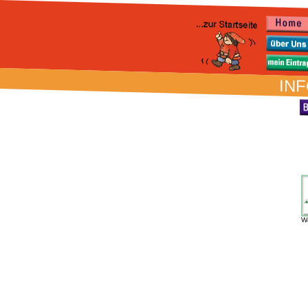
INF
W