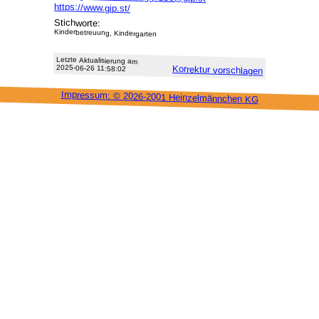
https://www.gip.st/
Stichworte:
Kinderbetreuung, Kindergarten
Letzte Aktu­alisie­rung am
2025-06-26 11:58:02
Korrektur vor­schlagen
Impressum: ©
2026-2001 Heinzel­männchen KG