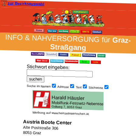
zur Bezirksauswahl
INFO & NAH­VER­SORG­UNG für
Graz-
Straßgang
Stich­wort ein­geben
:
Suche im Namen
Adresse
Text
Stich­worte
Werbung auf www.heinzelmaennchen.at
Austria Boote Center
Alte Poststraße 306
8053 Graz