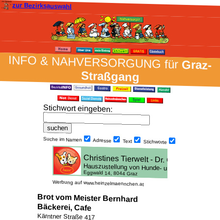
zur Bezirksauswahl
INFO & NAH­VER­SORG­UNG für
Graz-
Straßgang
Stich­wort ein­geben
:
Suche im Namen
Adresse
Text
Stich­worte
Werbung auf www.heinzelmaennchen.at
Brot vom Meister Bernhard
Bäckerei, Cafe
Kärntner Straße 417