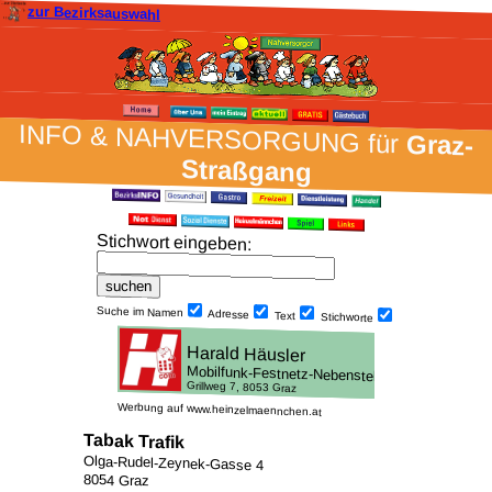
zur Bezirksauswahl
INFO & NAH­VER­SORG­UNG für
Graz-
Straßgang
Stich­wort ein­geben
:
Suche im Namen
Adresse
Text
Stich­worte
Werbung auf www.heinzelmaennchen.at
Tabak Trafik
Olga-Rudel-Zeynek-Gasse 4
8054 Graz