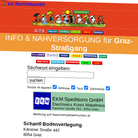
zur Bezirksauswahl
INFO & NAH­VER­SORG­UNG für
Graz-
Straßgang
Stich­wort ein­geben
:
Suche im Namen
Adresse
Text
Stich­worte
Werbung auf www.heinzelmaennchen.at
Schantl Bodenverlegung
Kärntner Straße 442
8054 Graz