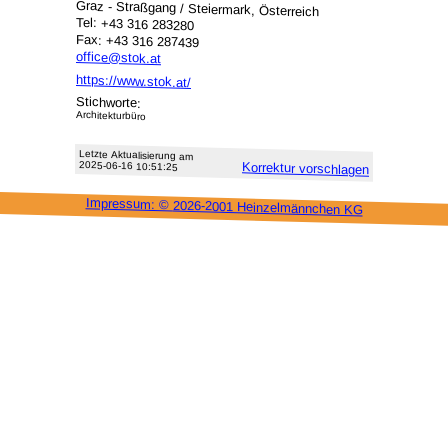
Graz - Straßgang / Steiermark, Österreich
Tel: +43 316 283280
Fax: +43 316 287439
office@stok.at
https://www.stok.at/
Stichworte:
Architekturbüro
Letzte Aktu­alisie­rung am
2025-06-16 10:51:25
Korrektur vor­schlagen
Impressum: ©
2026-2001 Heinzel­männchen KG