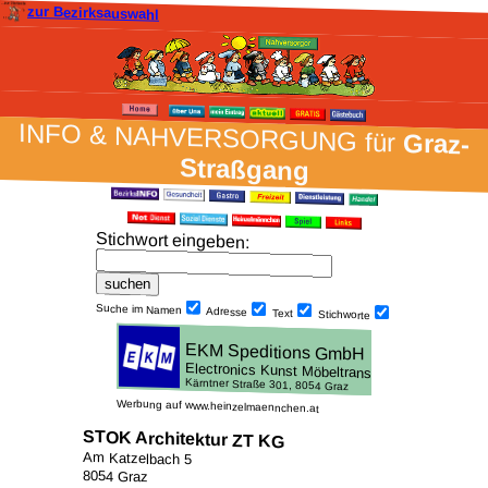
zur Bezirksauswahl
INFO & NAH­VER­SORG­UNG für
Graz-
Straßgang
Stich­wort ein­geben
:
Suche im Namen
Adresse
Text
Stich­worte
Werbung auf www.heinzelmaennchen.at
STOK Architektur ZT KG
Am Katzelbach 5
8054 Graz