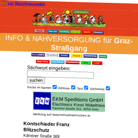
zur Bezirksauswahl
INFO & NAH­VER­SORG­UNG für
Graz-
Straßgang
Stich­wort ein­geben
:
Suche im Namen
Adresse
Text
Stich­worte
Werbung auf www.heinzelmaennchen.at
Kontschieder Franz
Blitzschutz
Kärntner Straße 369