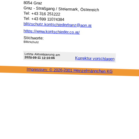
8054 Graz
Graz - Straßgang / Steiermark, Österreich
Tel: +43 316 251222
Tel: +43 699 11074384
blitzschutz.kontschiederfranz@aon.at
https://www.kontschieder.co.at/
Stichworte:
Blitzschutz
Letzte Aktu­alisie­rung am
2020-09-11 12:10:06
Korrektur vor­schlagen
Impressum: ©
2026-2001 Heinzel­männchen KG