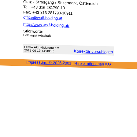
Graz - Straßgang / Steiermark, Österreich
Tel: +43 316 281790-10
Fax: +43 316 281790-10911
office@wolf-holding.at
http://www.wolf-holding.at/
Stichworte:
Holdinggesellschaft
Letzte Aktu­alisie­rung am
2025-06-19 14:38:05
Korrektur vor­schlagen
Impressum: ©
2026-2001 Heinzel­männchen KG