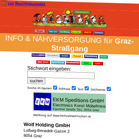
zur Bezirksauswahl
INFO & NAH­VER­SORG­UNG für
Graz-
Straßgang
Stich­wort ein­geben
:
Suche im Namen
Adresse
Text
Stich­worte
Werbung auf www.heinzelmaennchen.at
Wolf Holding GmbH
Ludwig-Benedek-Gasse 2
8054 Graz