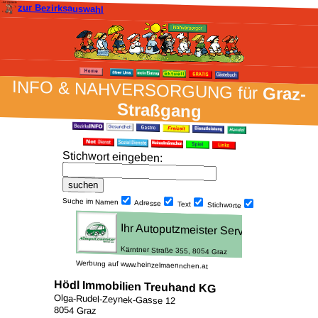
zur Bezirksauswahl
INFO & NAH­VER­SORG­UNG für
Graz-
Straßgang
Stich­wort ein­geben
:
Suche im Namen
Adresse
Text
Stich­worte
Werbung auf www.heinzelmaennchen.at
Hödl Immobilien Treuhand KG
Olga-Rudel-Zeynek-Gasse 12
8054 Graz