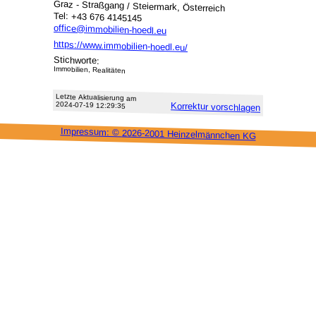
Graz - Straßgang / Steiermark, Österreich
Tel: +43 676 4145145
office@immobilien-hoedl.eu
https://www.immobilien-hoedl.eu/
Stichworte:
Immobilien, Realitäten
Letzte Aktu­alisie­rung am
2024-07-19 12:29:35
Korrektur vor­schlagen
Impressum: ©
2026-2001 Heinzel­männchen KG