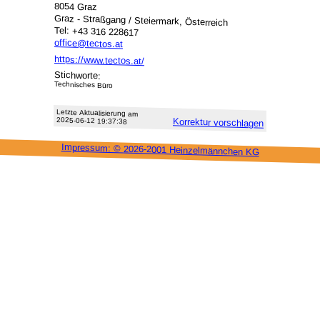
8054 Graz
Graz - Straßgang / Steiermark, Österreich
Tel: +43 316 228617
office@tectos.at
https://www.tectos.at/
Stichworte:
Technisches Büro
Letzte Aktu­alisie­rung am
2025-06-12 19:37:38
Korrektur vor­schlagen
Impressum: ©
2026-2001 Heinzel­männchen KG