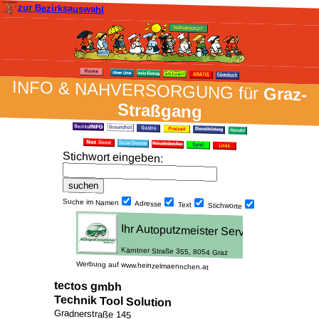
zur Bezirksauswahl
INFO & NAH­VER­SORG­UNG für
Graz-
Straßgang
Stich­wort ein­geben
:
Suche im Namen
Adresse
Text
Stich­worte
Werbung auf www.heinzelmaennchen.at
tectos gmbh
Technik Tool Solution
Gradnerstraße 145