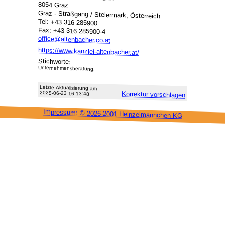
8054 Graz
Graz - Straßgang / Steiermark, Österreich
Tel: +43 316 285900
Fax: +43 316 285900-4
office@altenbacher.co.at
https://www.kanzlei-altenbacher.at/
Stichworte:
Unternehmensberatung,
Letzte Aktu­alisie­rung am
2025-06-23 16:13:48
Korrektur vor­schlagen
Impressum: ©
2026-2001 Heinzel­männchen KG