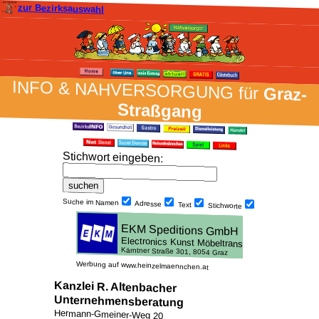
zur Bezirksauswahl
INFO & NAH­VER­SORG­UNG für
Graz-
Straßgang
Stich­wort ein­geben
:
Suche im Namen
Adresse
Text
Stich­worte
Werbung auf www.heinzelmaennchen.at
Kanzlei R. Altenbacher
Unternehmensberatung
Hermann-Gmeiner-Weg 20