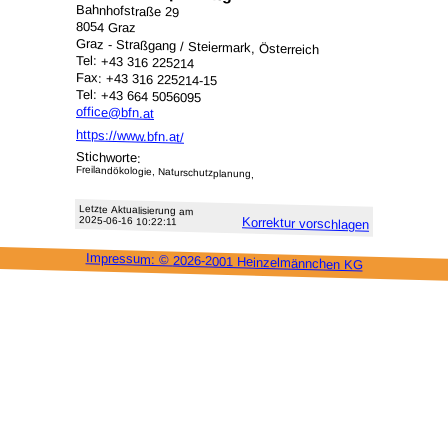
Bahnhofstraße 29
8054 Graz
Graz - Straßgang / Steiermark, Österreich
Tel: +43 316 225214
Fax: +43 316 225214-15
Tel: +43 664 5056095
office@bfn.at
https://www.bfn.at/
Stichworte:
Freilandökologie, Naturschutzplanung,
Letzte Aktu­alisie­rung am
2025-06-16 10:22:11
Korrektur vor­schlagen
Impressum: ©
2026-2001 Heinzel­männchen KG