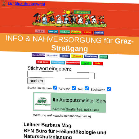
zur Bezirksauswahl
INFO & NAH­VER­SORG­UNG für
Graz-
Straßgang
Stich­wort ein­geben
:
Suche im Namen
Adresse
Text
Stich­worte
Werbung auf www.heinzelmaennchen.at
Leitner Barbara Mag
BFN Büro für Freilandökologie und
Naturschutzplanung