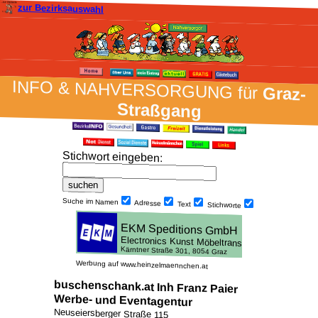
zur Bezirksauswahl
INFO & NAH­VER­SORG­UNG für
Graz-
Straßgang
Stich­wort ein­geben
:
Suche im Namen
Adresse
Text
Stich­worte
Werbung auf www.heinzelmaennchen.at
buschenschank.at Inh Franz Paier
Werbe- und Eventagentur
Neuseiersberger Straße 115