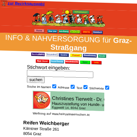
zur Bezirksauswahl
INFO & NAH­VER­SORG­UNG für
Graz-
Straßgang
Stich­wort ein­geben
:
Suche im Namen
Adresse
Text
Stich­worte
Werbung auf www.heinzelmaennchen.at
Reifen Weichberger
Kärntner Straße 261
8054 Graz