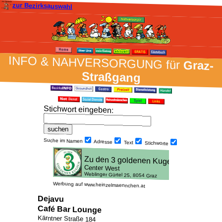
zur Bezirksauswahl
INFO & NAH­VER­SORG­UNG für
Graz-
Straßgang
Stich­wort ein­geben
:
Suche im Namen
Adresse
Text
Stich­worte
Werbung auf www.heinzelmaennchen.at
Dejavu
Café Bar Lounge
Kärntner Straße 184