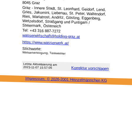
8045 Graz
Graz - Innere Stadt, St. Leonhard, Geidorf, Lend,
Gries, Jakomini, Liebenau, St. Peter, Waltendorf,
Ries, Mariatrost, Andritz, Gösting, Eggenberg,
Wetzelsdorf, Straßgang und Puntigam /
Steiermark, Österreich
Tel: +43 316 887-7272
wasserwirtschaft@holding-graz.at
https://www.wasserwerk.at/
Stichworte:
Wasserversorgung, Trinkwasser
Letzte Aktu­alisie­rung am
2023-11-07 15:57:06
Korrektur vor­schlagen
Impressum: ©
2026-2001 Heinzel­männchen KG