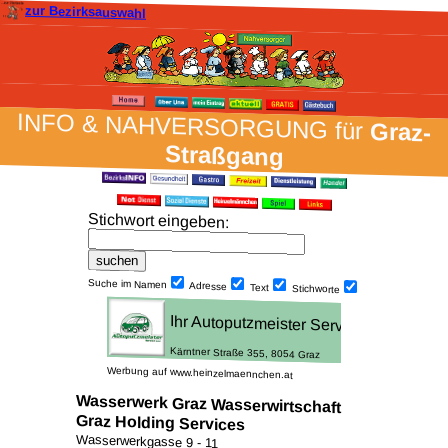
zur Bezirksauswahl
INFO & NAH­VER­SORG­UNG für
Graz-
Straßgang
Stich­wort ein­geben
:
Suche im Namen
Adresse
Text
Stich­worte
Werbung auf www.heinzelmaennchen.at
Wasserwerk Graz Wasserwirtschaft
Graz Holding Services
Wasserwerkgasse 9 - 11