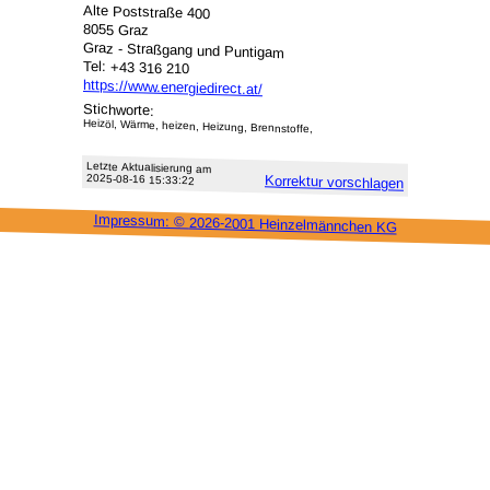
Alte Poststraße 400
8055 Graz
Graz - Straßgang und Puntigam
Tel: +43 316 210
https://www.energiedirect.at/
Stichworte:
Heizöl, Wärme, heizen, Heizung, Brennstoffe,
Letzte Aktu­alisie­rung am
2025-08-16 15:33:22
Korrektur vor­schlagen
Impressum: ©
2026-2001 Heinzel­männchen KG