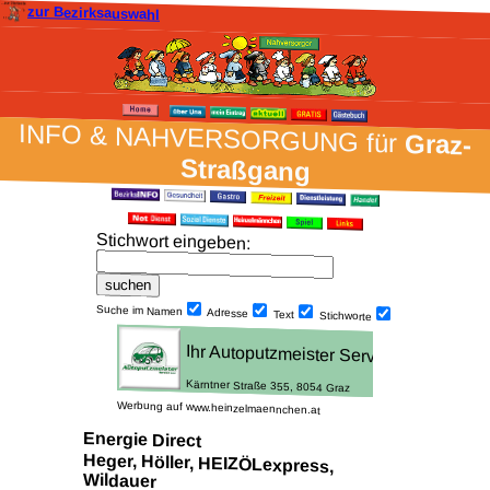
zur Bezirksauswahl
INFO & NAH­VER­SORG­UNG für
Graz-
Straßgang
Stich­wort ein­geben
:
Suche im Namen
Adresse
Text
Stich­worte
Werbung auf www.heinzelmaennchen.at
Energie Direct
Heger, Höller, HEIZÖLexpress,
Wildauer