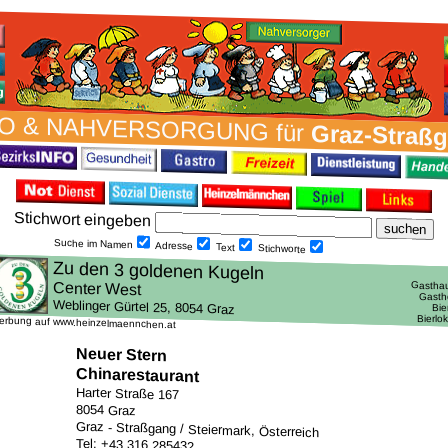
O & NAH­VER­SORG­UNG für
Graz-Straß
Stich­wort ein­geben
Suche im Namen
Adresse
Text
Stich­worte
erbung auf www.heinzelmaennchen.at
Neuer Stern
Chinarestaurant
Harter Straße 167
8054 Graz
Graz - Straßgang / Steiermark, Österreich
Tel: +43 316 285432