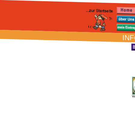
INF
W