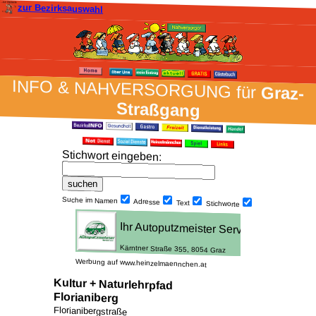
zur Bezirksauswahl
INFO & NAH­VER­SORG­UNG für
Graz-
Straßgang
Stich­wort ein­geben
:
Suche im Namen
Adresse
Text
Stich­worte
Werbung auf www.heinzelmaennchen.at
Kultur + Naturlehrpfad
Florianiberg
Florianibergstraße