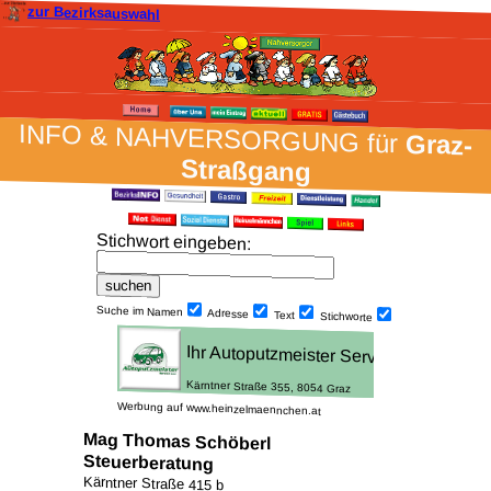
zur Bezirksauswahl
INFO & NAH­VER­SORG­UNG für
Graz-
Straßgang
Stich­wort ein­geben
:
Suche im Namen
Adresse
Text
Stich­worte
Werbung auf www.heinzelmaennchen.at
Mag Thomas Schöberl
Steuerberatung
Kärntner Straße 415 b