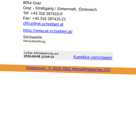
8054 Graz
Graz - Straßgang / Steiermark, Österreich
Tel: +43 316 287415-0
Fax: +43 316 287415-21
office@wt-schoeberl.at
https://www.wt-schoeberl.at/
Stichworte:
Steuerberatung,
Letzte Aktu­alisie­rung am
2020-09-08 12:04:12
Korrektur vor­schlagen
Impressum: ©
2026-2001 Heinzel­männchen KG