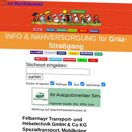
zur Bezirksauswahl
INFO & NAH­VER­SORG­UNG für
Graz-
Straßgang
Stich­wort ein­geben
:
Suche im Namen
Adresse
Text
Stich­worte
Werbung auf www.heinzelmaennchen.at
Felbermayr Transport- und
Hebetechnik GmbH & Co KG
Spezialtransport, Mobilkräne,
Arbeitsbühnen, Einbringungen,