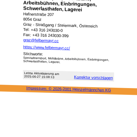
Schwerlasthafen, Lagerei
Hafnerstraße 207
8054 Graz
Graz - Straßgang / Steiermark, Österreich
Tel: +43 316 243030-0
Fax: +43 316 243030-399
graz@felbermayr.cc
https://www.felbermayr.cc/
Stichworte:
Spezialtransport, Mobilkräne, Arbeitsbühnen, Einbringungen,
Schwerlasthafen, Lagerei,
Letzte Aktu­alisie­rung am
2025-06-27 15:08:13
Korrektur vor­schlagen
Impressum: ©
2026-2001 Heinzel­männchen KG