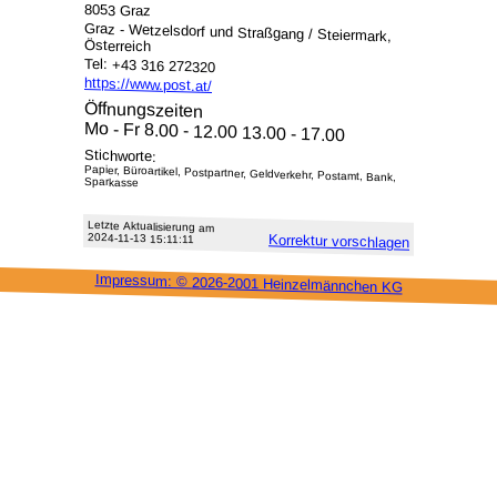
8053 Graz
Graz - Wetzelsdorf und Straßgang / Steiermark,
Österreich
Tel: +43 316 272320
https://www.post.at/
Öffnungszeiten
Mo - Fr 8.00 - 12.00 13.00 - 17.00
Stichworte:
Papier, Büroartikel, Postpartner, Geldverkehr, Postamt, Bank,
Sparkasse
Letzte Aktu­alisie­rung am
2024-11-13 15:11:11
Korrektur vor­schlagen
Impressum: ©
2026-2001 Heinzel­männchen KG