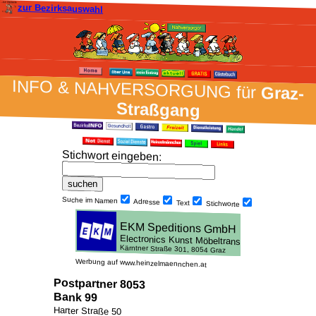
zur Bezirksauswahl
INFO & NAH­VER­SORG­UNG für
Graz-
Straßgang
Stich­wort ein­geben
:
Suche im Namen
Adresse
Text
Stich­worte
Werbung auf www.heinzelmaennchen.at
Postpartner 8053
Bank 99
Harter Straße 50