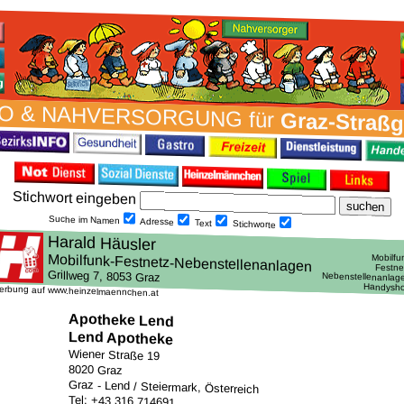
O & NAH­VER­SORG­UNG für
Graz-Straß
Stich­wort ein­geben
Suche im Namen
Adresse
Text
Stich­worte
erbung auf www.heinzelmaennchen.at
Apotheke Lend
Lend Apotheke
Wiener Straße 19
8020 Graz
Graz - Lend / Steiermark, Österreich
Tel: +43 316 714691