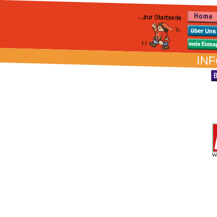
INF
W