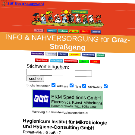
zur Bezirksauswahl
INFO & NAH­VER­SORG­UNG für
Graz-
Straßgang
Stich­wort ein­geben
:
Suche im Namen
Adresse
Text
Stich­worte
Werbung auf www.heinzelmaennchen.at
Hygienicum Institut für Mikrobiologie
und Hygiene-Consulting GmbH
Robert-Viertl-Straße 7