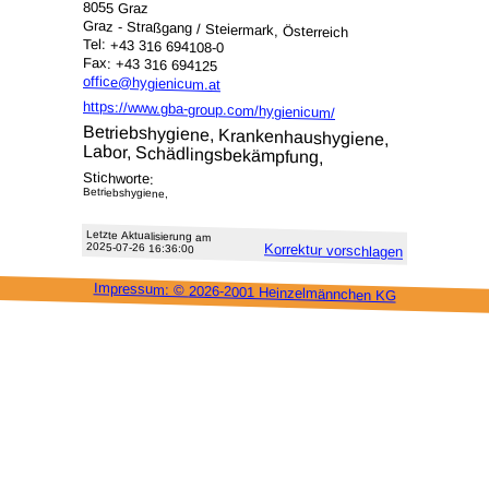
8055 Graz
Graz - Straßgang / Steiermark, Österreich
Tel: +43 316 694108-0
Fax: +43 316 694125
office@hygienicum.at
https://www.gba-group.com/hygienicum/
Betriebshygiene, Krankenhaushygiene,
Labor, Schädlingsbekämpfung,
Stichworte:
Betriebshygiene,
Letzte Aktu­alisie­rung am
2025-07-26 16:36:00
Korrektur vor­schlagen
Impressum: ©
2026-2001 Heinzel­männchen KG